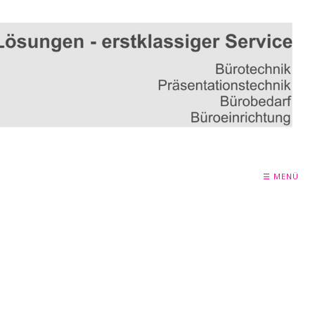
☰ MENÜ