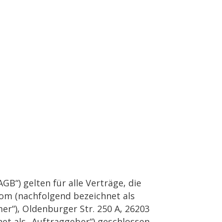
B“) gelten für alle Verträge, die
com
(nachfolgend bezeichnet als
r“), Oldenburger Str. 250 A, 26203
et als „Auftraggeber“) geschlossen