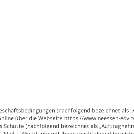
schäftsbedingungen (nachfolgend bezeichnet als „AG
 online über die Webseite
https://www.neessen-edv.
 Schütte (nachfolgend bezeichnet als „Auftragnehme
E-Mail:
ts@n-bt.info
mit Ihnen (nachfolgend bezeichn